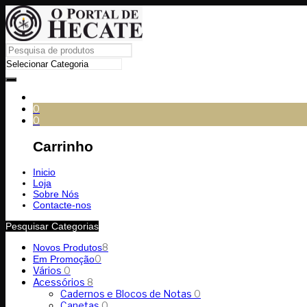
0
0
Carrinho
Inicio
Loja
Sobre Nós
Contacte-nos
Pesquisar Categorias
8
Novos Produtos
0
Em Promoção
Vários
0
Acessórios
8
Cadernos e Blocos de Notas
0
Canetas
0