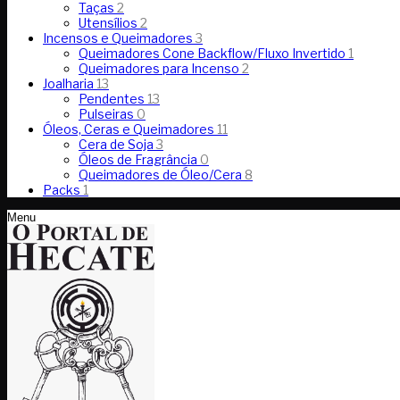
Taças
2
Utensílios
2
Incensos e Queimadores
3
Queimadores Cone Backflow/Fluxo Invertido
1
Queimadores para Incenso
2
Joalharia
13
Pendentes
13
Pulseiras
0
Óleos, Ceras e Queimadores
11
Cera de Soja
3
Óleos de Fragrância
0
Queimadores de Óleo/Cera
8
Packs
1
Menu