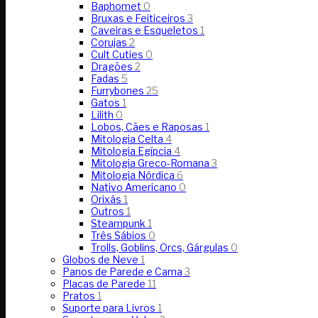
Baphomet
0
Bruxas e Feiticeiros
3
Caveiras e Esqueletos
1
Corujas
2
Cult Cuties
0
Dragões
2
Fadas
5
Furrybones
25
Gatos
1
Lilith
0
Lobos, Cães e Raposas
1
Mitologia Celta
4
Mitologia Egípcia
4
Mitologia Greco-Romana
3
Mitologia Nórdica
6
Nativo Americano
0
Orixás
1
Outros
1
Steampunk
1
Três Sábios
0
Trolls, Goblins, Orcs, Gárgulas
0
Globos de Neve
1
Panos de Parede e Cama
3
Placas de Parede
11
Pratos
1
Suporte para Livros
1