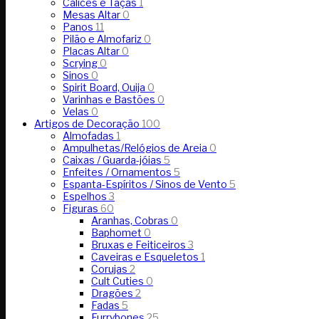
Cálices e Taças
1
Mesas Altar
0
Panos
11
Pilão e Almofariz
0
Placas Altar
0
Scrying
0
Sinos
0
Spirit Board, Ouija
0
Varinhas e Bastões
0
Velas
0
Artigos de Decoração
100
Almofadas
1
Ampulhetas/Relógios de Areia
0
Caixas / Guarda-jóias
5
Enfeites / Ornamentos
5
Espanta-Espíritos / Sinos de Vento
5
Espelhos
3
Figuras
60
Aranhas, Cobras
0
Baphomet
0
Bruxas e Feiticeiros
3
Caveiras e Esqueletos
1
Corujas
2
Cult Cuties
0
Dragões
2
Fadas
5
Furrybones
25