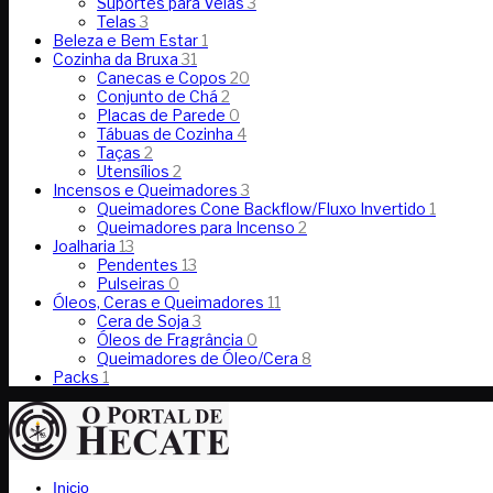
Suportes para Velas
3
Telas
3
Beleza e Bem Estar
1
Cozinha da Bruxa
31
Canecas e Copos
20
Conjunto de Chá
2
Placas de Parede
0
Tábuas de Cozinha
4
Taças
2
Utensílios
2
Incensos e Queimadores
3
Queimadores Cone Backflow/Fluxo Invertido
1
Queimadores para Incenso
2
Joalharia
13
Pendentes
13
Pulseiras
0
Óleos, Ceras e Queimadores
11
Cera de Soja
3
Óleos de Fragrância
0
Queimadores de Óleo/Cera
8
Packs
1
Inicio