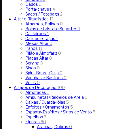
Dados
1
Porta-chaves
4
Sacos / Totebags
2
Altar e Ritualística
13
Athames, Bolines
0
Bolas de Cristal e Suportes
1
Caldeirões
1
Cálices e Taças
1
Mesas Altar
0
Panos
11
Pilão e Almofariz
0
Placas Altar
0
Scrying
0
Sinos
0
Spirit Board, Ouija
0
Varinhas e Bastões
0
Velas
0
Artigos de Decoração
100
Almofadas
1
Ampulhetas/Relógios de Areia
0
Caixas / Guarda-jóias
5
Enfeites / Ornamentos
5
Espanta-Espíritos / Sinos de Vento
5
Espelhos
3
Figuras
60
Aranhas, Cobras
0