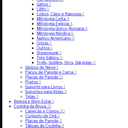
Gatos
1
Lilith
0
Lobos, Cães e Raposas
1
Mitologia Celta
4
Mitologia Egípcia
4
Mitologia Greco-Romana
3
Mitologia Nórdica
6
Nativo Americano
0
Orixás
1
Outros
1
Steampunk
1
Três Sábios
0
Trolls, Goblins, Orcs, Gárgulas
0
Globos de Neve
1
Panos de Parede e Cama
3
Placas de Parede
11
Pratos
1
Suporte para Livros
1
Suportes para Velas
3
Telas
3
Beleza e Bem Estar
1
Cozinha da Bruxa
31
Canecas e Copos
20
Conjunto de Chá
2
Placas de Parede
0
Tábuas de Cozinha
4