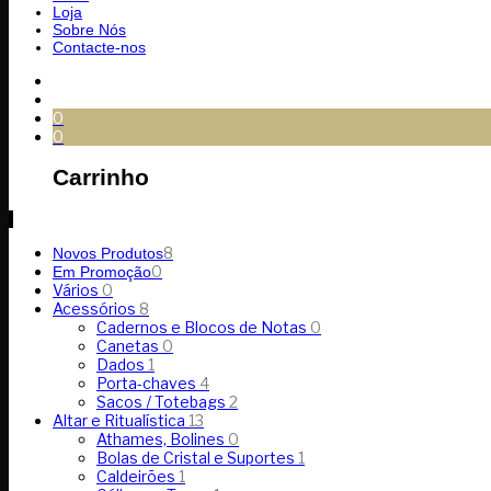
Loja
Sobre Nós
Contacte-nos
0
0
Carrinho
8
Novos Produtos
0
Em Promoção
Vários
0
Acessórios
8
Cadernos e Blocos de Notas
0
Canetas
0
Dados
1
Porta-chaves
4
Sacos / Totebags
2
Altar e Ritualística
13
Athames, Bolines
0
Bolas de Cristal e Suportes
1
Caldeirões
1