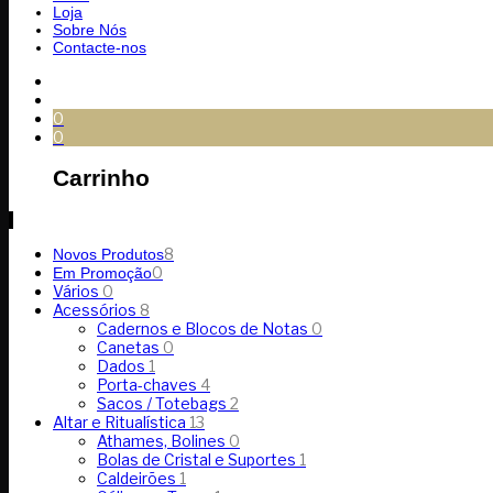
Loja
Sobre Nós
Contacte-nos
0
0
Carrinho
8
Novos Produtos
0
Em Promoção
Vários
0
Acessórios
8
Cadernos e Blocos de Notas
0
Canetas
0
Dados
1
Porta-chaves
4
Sacos / Totebags
2
Altar e Ritualística
13
Athames, Bolines
0
Bolas de Cristal e Suportes
1
Caldeirões
1