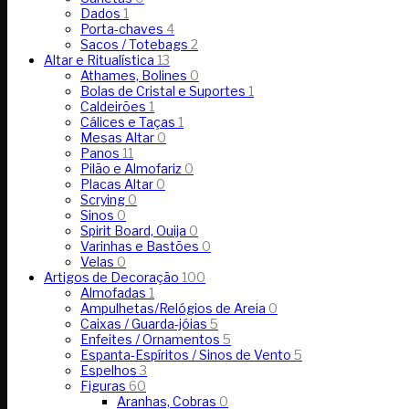
Dados
1
Porta-chaves
4
Sacos / Totebags
2
Altar e Ritualística
13
Athames, Bolines
0
Bolas de Cristal e Suportes
1
Caldeirões
1
Cálices e Taças
1
Mesas Altar
0
Panos
11
Pilão e Almofariz
0
Placas Altar
0
Scrying
0
Sinos
0
Spirit Board, Ouija
0
Varinhas e Bastões
0
Velas
0
Artigos de Decoração
100
Almofadas
1
Ampulhetas/Relógios de Areia
0
Caixas / Guarda-jóias
5
Enfeites / Ornamentos
5
Espanta-Espíritos / Sinos de Vento
5
Espelhos
3
Figuras
60
Aranhas, Cobras
0