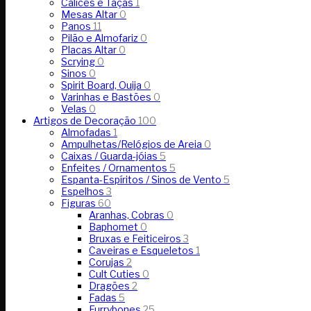
Cálices e Taças
1
Mesas Altar
0
Panos
11
Pilão e Almofariz
0
Placas Altar
0
Scrying
0
Sinos
0
Spirit Board, Ouija
0
Varinhas e Bastões
0
Velas
0
Artigos de Decoração
100
Almofadas
1
Ampulhetas/Relógios de Areia
0
Caixas / Guarda-jóias
5
Enfeites / Ornamentos
5
Espanta-Espíritos / Sinos de Vento
5
Espelhos
3
Figuras
60
Aranhas, Cobras
0
Baphomet
0
Bruxas e Feiticeiros
3
Caveiras e Esqueletos
1
Corujas
2
Cult Cuties
0
Dragões
2
Fadas
5
Furrybones
25