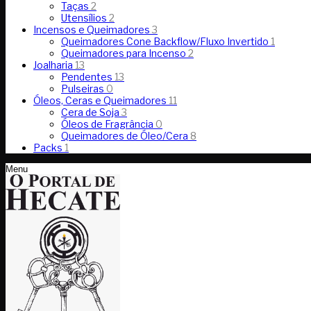
Taças
2
Utensílios
2
Incensos e Queimadores
3
Queimadores Cone Backflow/Fluxo Invertido
1
Queimadores para Incenso
2
Joalharia
13
Pendentes
13
Pulseiras
0
Óleos, Ceras e Queimadores
11
Cera de Soja
3
Óleos de Fragrância
0
Queimadores de Óleo/Cera
8
Packs
1
Menu