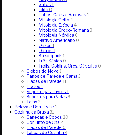
Gatos
1
Lilith
0
Lobos, Cães e Raposas
1
Mitologia Celta
4
Mitologia Egípcia
4
Mitologia Greco-Romana
3
Mitologia Nórdica
6
Nativo Americano
0
Orixás
1
Outros
1
Steampunk
1
Três Sábios
0
Trolls, Goblins, Orcs, Gárgulas
0
Globos de Neve
1
Panos de Parede e Cama
3
Placas de Parede
11
Pratos
1
Suporte para Livros
1
Suportes para Velas
3
Telas
3
Beleza e Bem Estar
1
Cozinha da Bruxa
31
Canecas e Copos
20
Conjunto de Chá
2
Placas de Parede
0
Tábuas de Cozinha
4