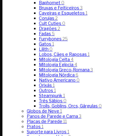
Baphomet
0
Bruxas e Feiticeiros
3
Caveiras e Esqueletos
1
Corujas
2
Cult Cuties
0
Dragões
2
Fadas
5
Furrybones
25
Gatos
1
Lilith
0
Lobos, Cães e Raposas
1
Mitologia Celta
4
Mitologia Egípcia
4
Mitologia Greco-Romana
3
Mitologia Nórdica
6
Nativo Americano
0
Orixás
1
Outros
1
Steampunk
1
Três Sábios
0
Trolls, Goblins, Orcs, Gárgulas
0
Globos de Neve
1
Panos de Parede e Cama
3
Placas de Parede
11
Pratos
1
Suporte para Livros
1