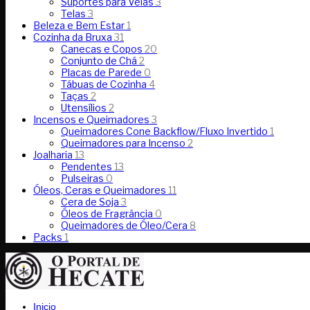
Suportes para Velas
3
Telas
3
Beleza e Bem Estar
1
Cozinha da Bruxa
31
Canecas e Copos
20
Conjunto de Chá
2
Placas de Parede
0
Tábuas de Cozinha
4
Taças
2
Utensílios
2
Incensos e Queimadores
3
Queimadores Cone Backflow/Fluxo Invertido
1
Queimadores para Incenso
2
Joalharia
13
Pendentes
13
Pulseiras
0
Óleos, Ceras e Queimadores
11
Cera de Soja
3
Óleos de Fragrância
0
Queimadores de Óleo/Cera
8
Packs
1
Inicio