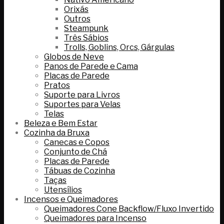
Orixás
Outros
Steampunk
Três Sábios
Trolls, Goblins, Orcs, Gárgulas
Globos de Neve
Panos de Parede e Cama
Placas de Parede
Pratos
Suporte para Livros
Suportes para Velas
Telas
Beleza e Bem Estar
Cozinha da Bruxa
Canecas e Copos
Conjunto de Chá
Placas de Parede
Tábuas de Cozinha
Taças
Utensílios
Incensos e Queimadores
Queimadores Cone Backflow/Fluxo Invertido
Queimadores para Incenso