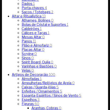
Dados
1
Porta-chaves
4
Sacos / Totebags
2
Altar e Ritualística
13
Athames, Bolines
0
Bolas de Cristal e Suportes
1
Caldeirões
1
Cálices e Taças
1
Mesas Altar
0
Panos
11
Pilão e Almofariz
0
Placas Altar
0
Scrying
0
Sinos
0
Spirit Board, Ouija
0
Varinhas e Bastões
0
Velas
0
Artigos de Decoração
100
Almofadas
1
Ampulhetas/Relógios de Areia
0
Caixas / Guarda-jóias
5
Enfeites / Ornamentos
5
Espanta-Espíritos / Sinos de Vento
5
Espelhos
3
Figuras
60
Aranhas, Cobras
0