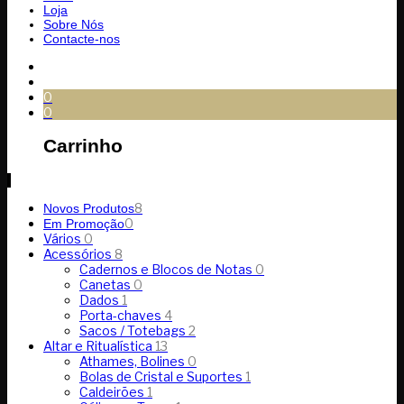
Loja
Sobre Nós
Contacte-nos
0
0
Carrinho
8
Novos Produtos
0
Em Promoção
Vários
0
Acessórios
8
Cadernos e Blocos de Notas
0
Canetas
0
Dados
1
Porta-chaves
4
Sacos / Totebags
2
Altar e Ritualística
13
Athames, Bolines
0
Bolas de Cristal e Suportes
1
Caldeirões
1