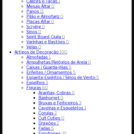
Cálices e Taças
1
Mesas Altar
0
Panos
11
Pilão e Almofariz
0
Placas Altar
0
Scrying
0
Sinos
0
Spirit Board, Ouija
0
Varinhas e Bastões
0
Velas
0
Artigos de Decoração
100
Almofadas
1
Ampulhetas/Relógios de Areia
0
Caixas / Guarda-jóias
5
Enfeites / Ornamentos
5
Espanta-Espíritos / Sinos de Vento
5
Espelhos
3
Figuras
60
Aranhas, Cobras
0
Baphomet
0
Bruxas e Feiticeiros
3
Caveiras e Esqueletos
1
Corujas
2
Cult Cuties
0
Dragões
2
Fadas
5
Furrybones
25