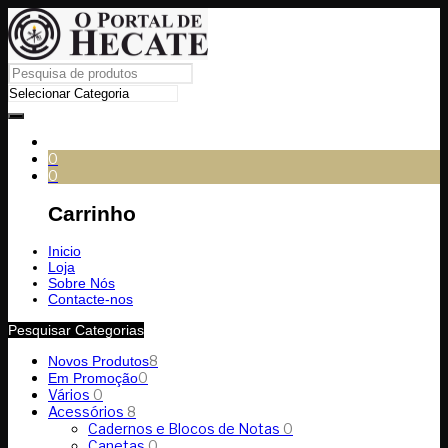
0
0
Carrinho
Inicio
Loja
Sobre Nós
Contacte-nos
Pesquisar Categorias
8
Novos Produtos
0
Em Promoção
Vários
0
Acessórios
8
Cadernos e Blocos de Notas
0
Canetas
0