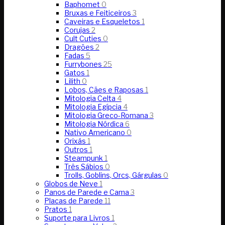
Baphomet
0
Bruxas e Feiticeiros
3
Caveiras e Esqueletos
1
Corujas
2
Cult Cuties
0
Dragões
2
Fadas
5
Furrybones
25
Gatos
1
Lilith
0
Lobos, Cães e Raposas
1
Mitologia Celta
4
Mitologia Egípcia
4
Mitologia Greco-Romana
3
Mitologia Nórdica
6
Nativo Americano
0
Orixás
1
Outros
1
Steampunk
1
Três Sábios
0
Trolls, Goblins, Orcs, Gárgulas
0
Globos de Neve
1
Panos de Parede e Cama
3
Placas de Parede
11
Pratos
1
Suporte para Livros
1