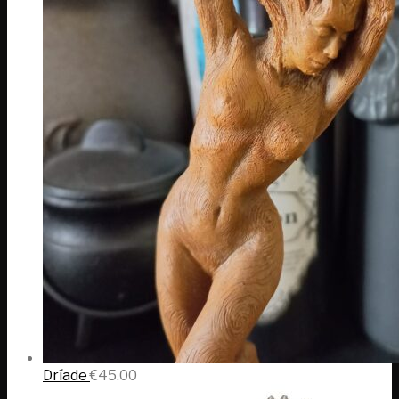
Dríade
€
45.00