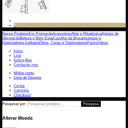
0
Novos Produtos
Em Promoção
Acessórios
Altar e Ritualística
Artigos de
Decoração
Beleza e Bem Estar
Cozinha da Bruxa
Incensos e
Queimadores
Joalharia
Óleos, Ceras e Queimadores
Packs
Vários
Inicio
Loja
Sobre Nós
Contacte-nos
Minha conta
Lista de Desejos
Conta
Carrinho
Checkout
Pesquisar por:
Pesquisa
Alterar Moeda