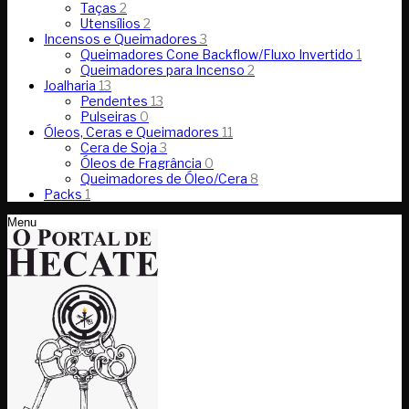
Taças
2
Utensílios
2
Incensos e Queimadores
3
Queimadores Cone Backflow/Fluxo Invertido
1
Queimadores para Incenso
2
Joalharia
13
Pendentes
13
Pulseiras
0
Óleos, Ceras e Queimadores
11
Cera de Soja
3
Óleos de Fragrância
0
Queimadores de Óleo/Cera
8
Packs
1
Menu