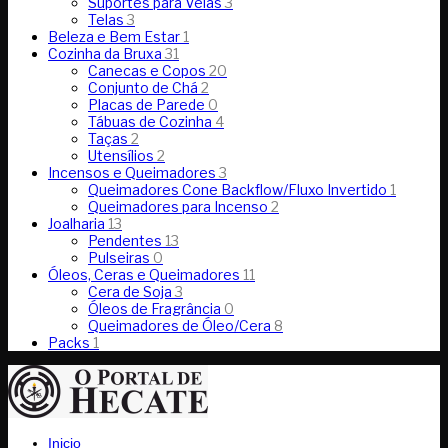
Suportes para Velas
3
Telas
3
Beleza e Bem Estar
1
Cozinha da Bruxa
31
Canecas e Copos
20
Conjunto de Chá
2
Placas de Parede
0
Tábuas de Cozinha
4
Taças
2
Utensílios
2
Incensos e Queimadores
3
Queimadores Cone Backflow/Fluxo Invertido
1
Queimadores para Incenso
2
Joalharia
13
Pendentes
13
Pulseiras
0
Óleos, Ceras e Queimadores
11
Cera de Soja
3
Óleos de Fragrância
0
Queimadores de Óleo/Cera
8
Packs
1
Inicio