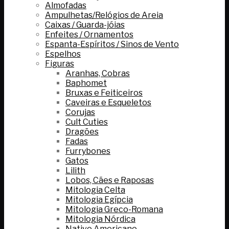
Almofadas
Ampulhetas/Relógios de Areia
Caixas / Guarda-jóias
Enfeites / Ornamentos
Espanta-Espíritos / Sinos de Vento
Espelhos
Figuras
Aranhas, Cobras
Baphomet
Bruxas e Feiticeiros
Caveiras e Esqueletos
Corujas
Cult Cuties
Dragões
Fadas
Furrybones
Gatos
Lilith
Lobos, Cães e Raposas
Mitologia Celta
Mitologia Egípcia
Mitologia Greco-Romana
Mitologia Nórdica
Nativo Americano