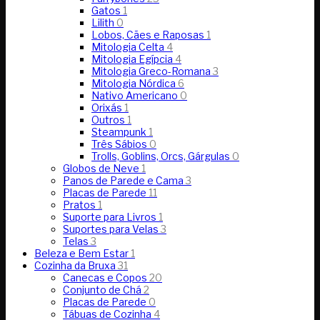
Gatos
1
Lilith
0
Lobos, Cães e Raposas
1
Mitologia Celta
4
Mitologia Egípcia
4
Mitologia Greco-Romana
3
Mitologia Nórdica
6
Nativo Americano
0
Orixás
1
Outros
1
Steampunk
1
Três Sábios
0
Trolls, Goblins, Orcs, Gárgulas
0
Globos de Neve
1
Panos de Parede e Cama
3
Placas de Parede
11
Pratos
1
Suporte para Livros
1
Suportes para Velas
3
Telas
3
Beleza e Bem Estar
1
Cozinha da Bruxa
31
Canecas e Copos
20
Conjunto de Chá
2
Placas de Parede
0
Tábuas de Cozinha
4