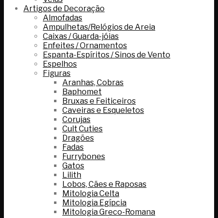
Artigos de Decoração
Almofadas
Ampulhetas/Relógios de Areia
Caixas / Guarda-jóias
Enfeites / Ornamentos
Espanta-Espíritos / Sinos de Vento
Espelhos
Figuras
Aranhas, Cobras
Baphomet
Bruxas e Feiticeiros
Caveiras e Esqueletos
Corujas
Cult Cuties
Dragões
Fadas
Furrybones
Gatos
Lilith
Lobos, Cães e Raposas
Mitologia Celta
Mitologia Egípcia
Mitologia Greco-Romana