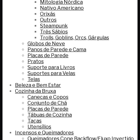
Mitologia Nórdica
Nativo Americano
Orixás
Outros
Steampunk
Três Sábios
Trolls, Goblins, Orcs, Gárgulas
Globos de Neve
Panos de Parede e Cama
Placas de Parede
Pratos
Suporte para Livros
Suportes para Velas
Telas
Beleza e Bem Estar
Cozinha da Bruxa
Canecas e Copos
Conjunto de Chá
Placas de Parede
Tábuas de Cozinha
Taças
Utensílios
Incensos e Queimadores
Queimadores Cone Backflow/Fluxo Invertido