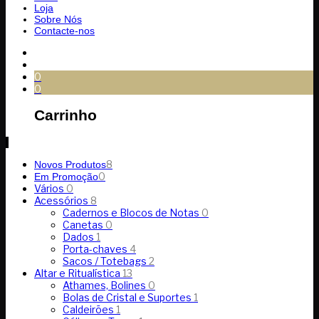
Loja
Sobre Nós
Contacte-nos
0
0
Carrinho
8
Novos Produtos
0
Em Promoção
Vários
0
Acessórios
8
Cadernos e Blocos de Notas
0
Canetas
0
Dados
1
Porta-chaves
4
Sacos / Totebags
2
Altar e Ritualística
13
Athames, Bolines
0
Bolas de Cristal e Suportes
1
Caldeirões
1