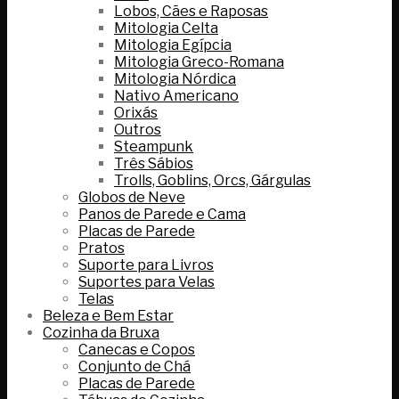
Lobos, Cães e Raposas
Mitologia Celta
Mitologia Egípcia
Mitologia Greco-Romana
Mitologia Nórdica
Nativo Americano
Orixás
Outros
Steampunk
Três Sábios
Trolls, Goblins, Orcs, Gárgulas
Globos de Neve
Panos de Parede e Cama
Placas de Parede
Pratos
Suporte para Livros
Suportes para Velas
Telas
Beleza e Bem Estar
Cozinha da Bruxa
Canecas e Copos
Conjunto de Chá
Placas de Parede