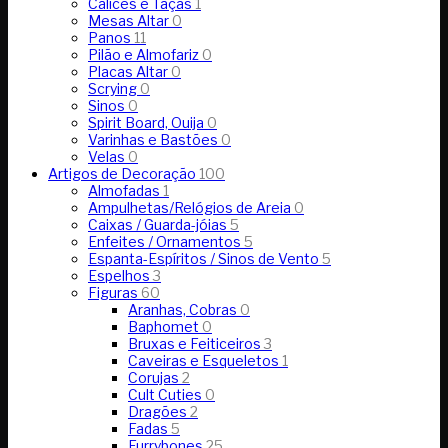
Cálices e Taças
1
Mesas Altar
0
Panos
11
Pilão e Almofariz
0
Placas Altar
0
Scrying
0
Sinos
0
Spirit Board, Ouija
0
Varinhas e Bastões
0
Velas
0
Artigos de Decoração
100
Almofadas
1
Ampulhetas/Relógios de Areia
0
Caixas / Guarda-jóias
5
Enfeites / Ornamentos
5
Espanta-Espíritos / Sinos de Vento
5
Espelhos
3
Figuras
60
Aranhas, Cobras
0
Baphomet
0
Bruxas e Feiticeiros
3
Caveiras e Esqueletos
1
Corujas
2
Cult Cuties
0
Dragões
2
Fadas
5
Furrybones
25