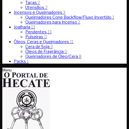
Taças
2
Utensílios
2
Incensos e Queimadores
3
Queimadores Cone Backflow/Fluxo Invertido
1
Queimadores para Incenso
2
Joalharia
13
Pendentes
13
Pulseiras
0
Óleos, Ceras e Queimadores
11
Cera de Soja
3
Óleos de Fragrância
0
Queimadores de Óleo/Cera
8
Packs
1
Menu