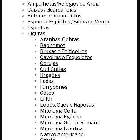
Ampulhetas/Relógios de Areia
Caixas / Guarda-jóias
Enfeites / Ornamentos
Espanta-Espíritos / Sinos de Vento
Espelhos
Figuras
Aranhas, Cobras
Baphomet
Bruxas e Feiticeiros
Caveiras e Esqueletos
Corujas
Cult Cuties
Dragões
Fadas
Furrybones
Gatos
Lilith
Lobos, Cães e Raposas
Mitologia Celta
Mitologia Egípcia
Mitologia Greco-Romana
Mitologia Nórdica
Nativo Americano