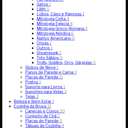
Gatos
1
Lilith
0
Lobos, Cães e Raposas
1
Mitologia Celta
4
Mitologia Egípcia
4
Mitologia Greco-Romana
3
Mitologia Nórdica
6
Nativo Americano
0
Orixás
1
Outros
1
Steampunk
1
Três Sábios
0
Trolls, Goblins, Orcs, Gárgulas
0
Globos de Neve
1
Panos de Parede e Cama
3
Placas de Parede
11
Pratos
1
Suporte para Livros
1
Suportes para Velas
3
Telas
3
Beleza e Bem Estar
1
Cozinha da Bruxa
31
Canecas e Copos
20
Conjunto de Chá
2
Placas de Parede
0
Tábuas de Cozinha
4