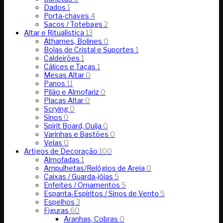
Dados
1
Porta-chaves
4
Sacos / Totebags
2
Altar e Ritualística
13
Athames, Bolines
0
Bolas de Cristal e Suportes
1
Caldeirões
1
Cálices e Taças
1
Mesas Altar
0
Panos
11
Pilão e Almofariz
0
Placas Altar
0
Scrying
0
Sinos
0
Spirit Board, Ouija
0
Varinhas e Bastões
0
Velas
0
Artigos de Decoração
100
Almofadas
1
Ampulhetas/Relógios de Areia
0
Caixas / Guarda-jóias
5
Enfeites / Ornamentos
5
Espanta-Espíritos / Sinos de Vento
5
Espelhos
3
Figuras
60
Aranhas, Cobras
0