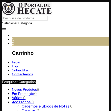
0
0
Carrinho
Inicio
Loja
Sobre Nós
Contacte-nos
Pesquisar Categorias
8
Novos Produtos
0
Em Promoção
Vários
0
Acessórios
8
Cadernos e Blocos de Notas
0
Canetas
0