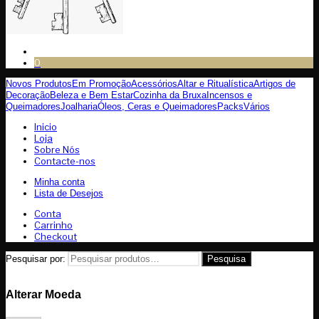
0
Novos Produtos
Em Promoção
Acessórios
Altar e Ritualística
Artigos de
Decoração
Beleza e Bem Estar
Cozinha da Bruxa
Incensos e
Queimadores
Joalharia
Óleos, Ceras e Queimadores
Packs
Vários
Inicio
Loja
Sobre Nós
Contacte-nos
Minha conta
Lista de Desejos
Conta
Carrinho
Checkout
Pesquisar por:
Pesquisa
Alterar Moeda