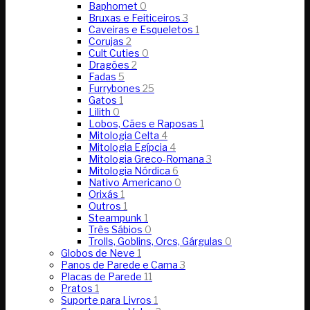
Baphomet
0
Bruxas e Feiticeiros
3
Caveiras e Esqueletos
1
Corujas
2
Cult Cuties
0
Dragões
2
Fadas
5
Furrybones
25
Gatos
1
Lilith
0
Lobos, Cães e Raposas
1
Mitologia Celta
4
Mitologia Egípcia
4
Mitologia Greco-Romana
3
Mitologia Nórdica
6
Nativo Americano
0
Orixás
1
Outros
1
Steampunk
1
Três Sábios
0
Trolls, Goblins, Orcs, Gárgulas
0
Globos de Neve
1
Panos de Parede e Cama
3
Placas de Parede
11
Pratos
1
Suporte para Livros
1