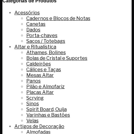
Categorias de Produtos
Acessórios
Cadernos e Blocos de Notas
Canetas
Dados
Porta-chaves
Sacos / Totebags
Altar e Ritualística
Athames, Bolines
Bolas de Cristal e Suportes
Caldeirões
Cálices e Taças
Mesas Altar
Panos
Pilão e Almofariz
Placas Altar
Scrying
Sinos
Spirit Board, Ouija
Varinhas e Bastões
Velas
Artigos de Decoração
Almofadas