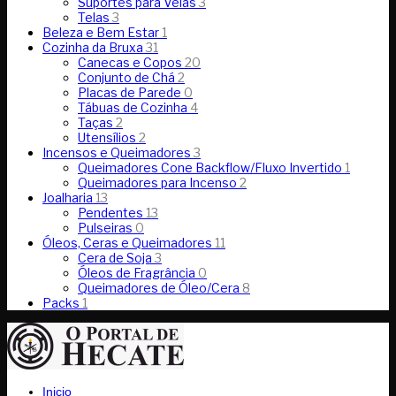
Suportes para Velas
3
Telas
3
Beleza e Bem Estar
1
Cozinha da Bruxa
31
Canecas e Copos
20
Conjunto de Chá
2
Placas de Parede
0
Tábuas de Cozinha
4
Taças
2
Utensílios
2
Incensos e Queimadores
3
Queimadores Cone Backflow/Fluxo Invertido
1
Queimadores para Incenso
2
Joalharia
13
Pendentes
13
Pulseiras
0
Óleos, Ceras e Queimadores
11
Cera de Soja
3
Óleos de Fragrância
0
Queimadores de Óleo/Cera
8
Packs
1
Inicio