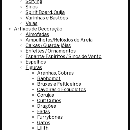
Scrying
Sinos
Spirit Board, Ouija
Varinhas e Bastões
Velas
Artigos de Decoração
Almofadas
Ampulhetas/Relógios de Areia
Caixas / Guarda-jóias
Enfeites / Ornamentos
Espanta-Espíritos / Sinos de Vento
Espelhos
Figuras
Aranhas, Cobras
Baphomet
Bruxas e Feiticeiros
Caveiras e Esqueletos
Corujas
Cult Cuties
Dragões
Fadas
Furrybones
Gatos
Lilith