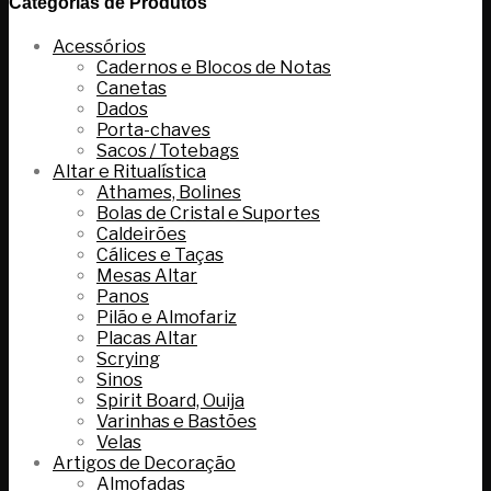
Categorias de Produtos
Acessórios
Cadernos e Blocos de Notas
Canetas
Dados
Porta-chaves
Sacos / Totebags
Altar e Ritualística
Athames, Bolines
Bolas de Cristal e Suportes
Caldeirões
Cálices e Taças
Mesas Altar
Panos
Pilão e Almofariz
Placas Altar
Scrying
Sinos
Spirit Board, Ouija
Varinhas e Bastões
Velas
Artigos de Decoração
Almofadas