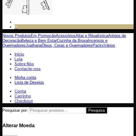
0
Novos Produtos
Em Promoção
Acessórios
Altar e Ritualística
Artigos de
Decoração
Beleza e Bem Estar
Cozinha da Bruxa
Incensos e
Queimadores
Joalharia
Óleos, Ceras e Queimadores
Packs
Vários
Inicio
Loja
Sobre Nós
Contacte-nos
Minha conta
Lista de Desejos
Conta
Carrinho
Checkout
Pesquisar por:
Pesquisa
Alterar Moeda