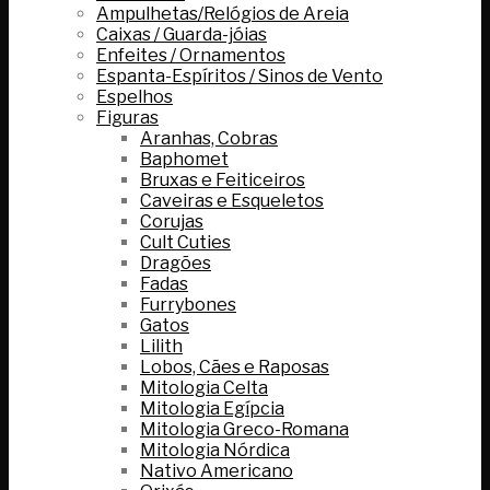
Ampulhetas/Relógios de Areia
Caixas / Guarda-jóias
Enfeites / Ornamentos
Espanta-Espíritos / Sinos de Vento
Espelhos
Figuras
Aranhas, Cobras
Baphomet
Bruxas e Feiticeiros
Caveiras e Esqueletos
Corujas
Cult Cuties
Dragões
Fadas
Furrybones
Gatos
Lilith
Lobos, Cães e Raposas
Mitologia Celta
Mitologia Egípcia
Mitologia Greco-Romana
Mitologia Nórdica
Nativo Americano