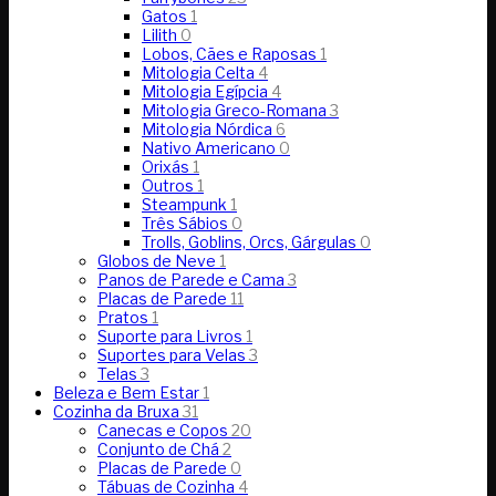
Gatos
1
Lilith
0
Lobos, Cães e Raposas
1
Mitologia Celta
4
Mitologia Egípcia
4
Mitologia Greco-Romana
3
Mitologia Nórdica
6
Nativo Americano
0
Orixás
1
Outros
1
Steampunk
1
Três Sábios
0
Trolls, Goblins, Orcs, Gárgulas
0
Globos de Neve
1
Panos de Parede e Cama
3
Placas de Parede
11
Pratos
1
Suporte para Livros
1
Suportes para Velas
3
Telas
3
Beleza e Bem Estar
1
Cozinha da Bruxa
31
Canecas e Copos
20
Conjunto de Chá
2
Placas de Parede
0
Tábuas de Cozinha
4