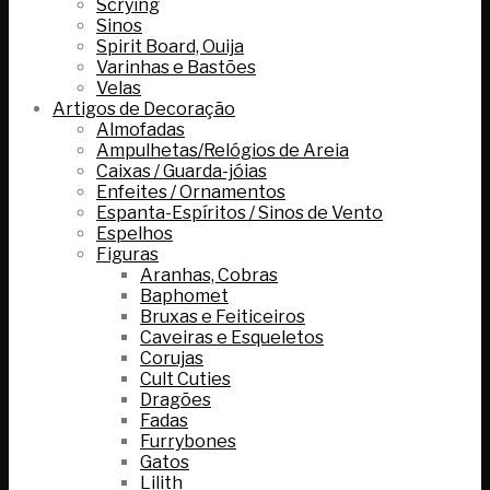
Scrying
Sinos
Spirit Board, Ouija
Varinhas e Bastões
Velas
Artigos de Decoração
Almofadas
Ampulhetas/Relógios de Areia
Caixas / Guarda-jóias
Enfeites / Ornamentos
Espanta-Espíritos / Sinos de Vento
Espelhos
Figuras
Aranhas, Cobras
Baphomet
Bruxas e Feiticeiros
Caveiras e Esqueletos
Corujas
Cult Cuties
Dragões
Fadas
Furrybones
Gatos
Lilith