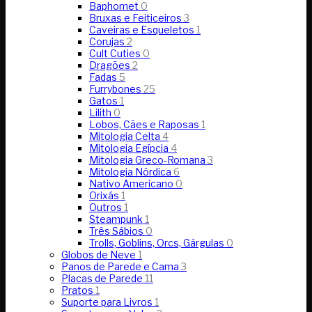
Baphomet
0
Bruxas e Feiticeiros
3
Caveiras e Esqueletos
1
Corujas
2
Cult Cuties
0
Dragões
2
Fadas
5
Furrybones
25
Gatos
1
Lilith
0
Lobos, Cães e Raposas
1
Mitologia Celta
4
Mitologia Egípcia
4
Mitologia Greco-Romana
3
Mitologia Nórdica
6
Nativo Americano
0
Orixás
1
Outros
1
Steampunk
1
Três Sábios
0
Trolls, Goblins, Orcs, Gárgulas
0
Globos de Neve
1
Panos de Parede e Cama
3
Placas de Parede
11
Pratos
1
Suporte para Livros
1