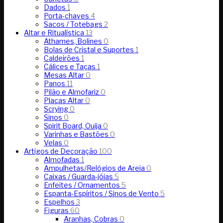
Dados
1
Porta-chaves
4
Sacos / Totebags
2
Altar e Ritualística
13
Athames, Bolines
0
Bolas de Cristal e Suportes
1
Caldeirões
1
Cálices e Taças
1
Mesas Altar
0
Panos
11
Pilão e Almofariz
0
Placas Altar
0
Scrying
0
Sinos
0
Spirit Board, Ouija
0
Varinhas e Bastões
0
Velas
0
Artigos de Decoração
100
Almofadas
1
Ampulhetas/Relógios de Areia
0
Caixas / Guarda-jóias
5
Enfeites / Ornamentos
5
Espanta-Espíritos / Sinos de Vento
5
Espelhos
3
Figuras
60
Aranhas, Cobras
0