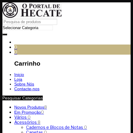
0
0
Carrinho
Inicio
Loja
Sobre Nós
Contacte-nos
Pesquisar Categorias
8
Novos Produtos
0
Em Promoção
Vários
0
Acessórios
8
Cadernos e Blocos de Notas
0
Canetas
0