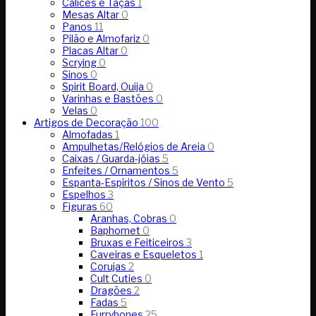
Cálices e Taças
1
Mesas Altar
0
Panos
11
Pilão e Almofariz
0
Placas Altar
0
Scrying
0
Sinos
0
Spirit Board, Ouija
0
Varinhas e Bastões
0
Velas
0
Artigos de Decoração
100
Almofadas
1
Ampulhetas/Relógios de Areia
0
Caixas / Guarda-jóias
5
Enfeites / Ornamentos
5
Espanta-Espíritos / Sinos de Vento
5
Espelhos
3
Figuras
60
Aranhas, Cobras
0
Baphomet
0
Bruxas e Feiticeiros
3
Caveiras e Esqueletos
1
Corujas
2
Cult Cuties
0
Dragões
2
Fadas
5
Furrybones
25