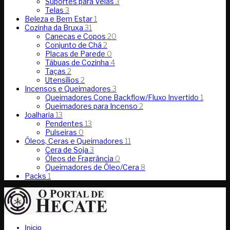
Suportes para Velas
3
Telas
3
Beleza e Bem Estar
1
Cozinha da Bruxa
31
Canecas e Copos
20
Conjunto de Chá
2
Placas de Parede
0
Tábuas de Cozinha
4
Taças
2
Utensílios
2
Incensos e Queimadores
3
Queimadores Cone Backflow/Fluxo Invertido
1
Queimadores para Incenso
2
Joalharia
13
Pendentes
13
Pulseiras
0
Óleos, Ceras e Queimadores
11
Cera de Soja
3
Óleos de Fragrância
0
Queimadores de Óleo/Cera
8
Packs
1
Inicio