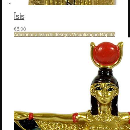
Ísis
€
5.90
Adicionar a lista de desejos
Visualização Rápida