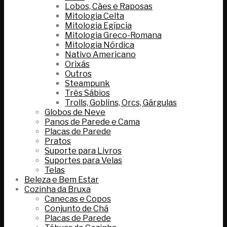
Lobos, Cães e Raposas
Mitologia Celta
Mitologia Egípcia
Mitologia Greco-Romana
Mitologia Nórdica
Nativo Americano
Orixás
Outros
Steampunk
Três Sábios
Trolls, Goblins, Orcs, Gárgulas
Globos de Neve
Panos de Parede e Cama
Placas de Parede
Pratos
Suporte para Livros
Suportes para Velas
Telas
Beleza e Bem Estar
Cozinha da Bruxa
Canecas e Copos
Conjunto de Chá
Placas de Parede