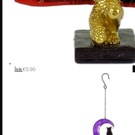
Ísis
€
5.90