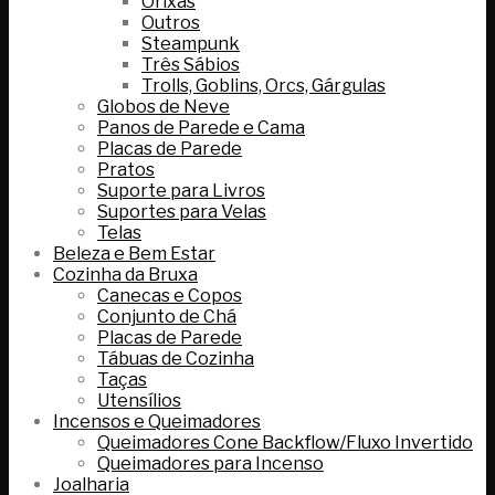
Orixás
Outros
Steampunk
Três Sábios
Trolls, Goblins, Orcs, Gárgulas
Globos de Neve
Panos de Parede e Cama
Placas de Parede
Pratos
Suporte para Livros
Suportes para Velas
Telas
Beleza e Bem Estar
Cozinha da Bruxa
Canecas e Copos
Conjunto de Chá
Placas de Parede
Tábuas de Cozinha
Taças
Utensílios
Incensos e Queimadores
Queimadores Cone Backflow/Fluxo Invertido
Queimadores para Incenso
Joalharia