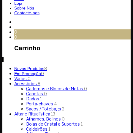
Loja
Sobre Nós
Contacte-nos
0
0
Carrinho
8
Novos Produtos
0
Em Promoção
Vários
0
Acessórios
8
Cadernos e Blocos de Notas
0
Canetas
0
Dados
1
Porta-chaves
4
Sacos / Totebags
2
Altar e Ritualística
13
Athames, Bolines
0
Bolas de Cristal e Suportes
1
Caldeirões
1