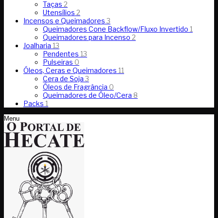
Taças
2
Utensílios
2
Incensos e Queimadores
3
Queimadores Cone Backflow/Fluxo Invertido
1
Queimadores para Incenso
2
Joalharia
13
Pendentes
13
Pulseiras
0
Óleos, Ceras e Queimadores
11
Cera de Soja
3
Óleos de Fragrância
0
Queimadores de Óleo/Cera
8
Packs
1
Menu