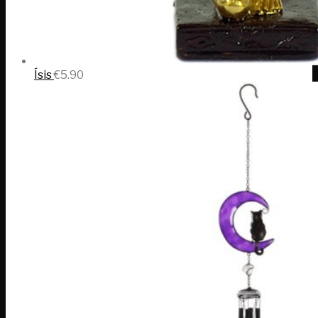
Ísis
€
5.90