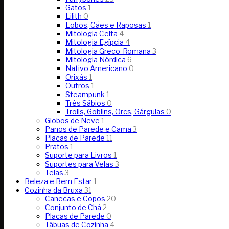
Gatos
1
Lilith
0
Lobos, Cães e Raposas
1
Mitologia Celta
4
Mitologia Egípcia
4
Mitologia Greco-Romana
3
Mitologia Nórdica
6
Nativo Americano
0
Orixás
1
Outros
1
Steampunk
1
Três Sábios
0
Trolls, Goblins, Orcs, Gárgulas
0
Globos de Neve
1
Panos de Parede e Cama
3
Placas de Parede
11
Pratos
1
Suporte para Livros
1
Suportes para Velas
3
Telas
3
Beleza e Bem Estar
1
Cozinha da Bruxa
31
Canecas e Copos
20
Conjunto de Chá
2
Placas de Parede
0
Tábuas de Cozinha
4