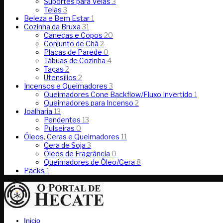
Suportes para Velas
3
Telas
3
Beleza e Bem Estar
1
Cozinha da Bruxa
31
Canecas e Copos
20
Conjunto de Chá
2
Placas de Parede
0
Tábuas de Cozinha
4
Taças
2
Utensílios
2
Incensos e Queimadores
3
Queimadores Cone Backflow/Fluxo Invertido
1
Queimadores para Incenso
2
Joalharia
13
Pendentes
13
Pulseiras
0
Óleos, Ceras e Queimadores
11
Cera de Soja
3
Óleos de Fragrância
0
Queimadores de Óleo/Cera
8
Packs
1
Inicio