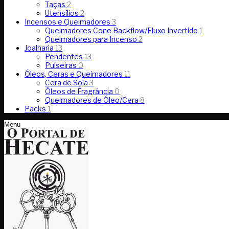
Taças
2
Utensílios
2
Incensos e Queimadores
3
Queimadores Cone Backflow/Fluxo Invertido
1
Queimadores para Incenso
2
Joalharia
13
Pendentes
13
Pulseiras
0
Óleos, Ceras e Queimadores
11
Cera de Soja
3
Óleos de Fragrância
0
Queimadores de Óleo/Cera
8
Packs
1
Menu