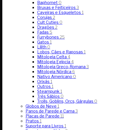
Baphomet
0
Bruxas e Feiticeiros
3
Caveiras e Esqueletos
1
Corujas
2
Cult Cuties
0
Dragões
2
Fadas
5
Furrybones
25
Gatos
1
Lilith
0
Lobos, Cães e Raposas
1
Mitologia Celta
4
Mitologia Egípcia
4
Mitologia Greco-Romana
3
Mitologia Nórdica
6
Nativo Americano
0
Orixás
1
Outros
1
Steampunk
1
Três Sábios
0
Trolls, Goblins, Orcs, Gárgulas
0
Globos de Neve
1
Panos de Parede e Cama
3
Placas de Parede
11
Pratos
1
Suporte para Livros
1