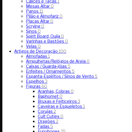
Cálices e Taças
1
Mesas Altar
0
Panos
11
Pilão e Almofariz
0
Placas Altar
0
Scrying
0
Sinos
0
Spirit Board, Ouija
0
Varinhas e Bastões
0
Velas
0
Artigos de Decoração
100
Almofadas
1
Ampulhetas/Relógios de Areia
0
Caixas / Guarda-jóias
5
Enfeites / Ornamentos
5
Espanta-Espíritos / Sinos de Vento
5
Espelhos
3
Figuras
60
Aranhas, Cobras
0
Baphomet
0
Bruxas e Feiticeiros
3
Caveiras e Esqueletos
1
Corujas
2
Cult Cuties
0
Dragões
2
Fadas
5
Furrybones
25