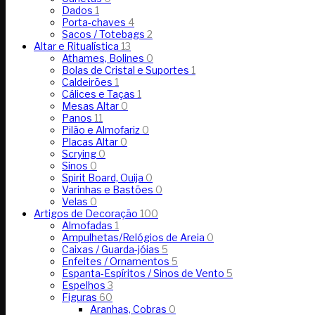
Dados
1
Porta-chaves
4
Sacos / Totebags
2
Altar e Ritualística
13
Athames, Bolines
0
Bolas de Cristal e Suportes
1
Caldeirões
1
Cálices e Taças
1
Mesas Altar
0
Panos
11
Pilão e Almofariz
0
Placas Altar
0
Scrying
0
Sinos
0
Spirit Board, Ouija
0
Varinhas e Bastões
0
Velas
0
Artigos de Decoração
100
Almofadas
1
Ampulhetas/Relógios de Areia
0
Caixas / Guarda-jóias
5
Enfeites / Ornamentos
5
Espanta-Espíritos / Sinos de Vento
5
Espelhos
3
Figuras
60
Aranhas, Cobras
0