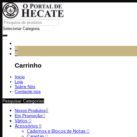
0
0
Carrinho
Inicio
Loja
Sobre Nós
Contacte-nos
Pesquisar Categorias
8
Novos Produtos
0
Em Promoção
Vários
0
Acessórios
8
Cadernos e Blocos de Notas
0
Canetas
0