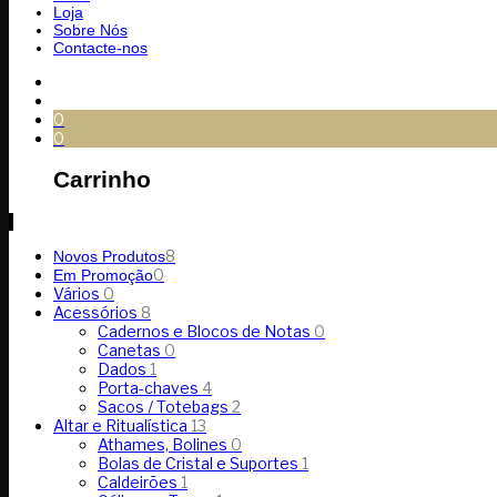
Loja
Sobre Nós
Contacte-nos
0
0
Carrinho
8
Novos Produtos
0
Em Promoção
Vários
0
Acessórios
8
Cadernos e Blocos de Notas
0
Canetas
0
Dados
1
Porta-chaves
4
Sacos / Totebags
2
Altar e Ritualística
13
Athames, Bolines
0
Bolas de Cristal e Suportes
1
Caldeirões
1