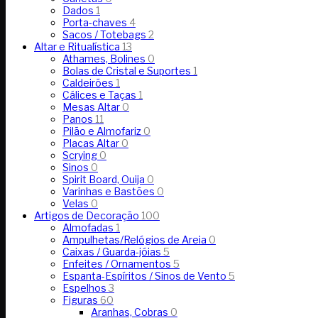
Dados
1
Porta-chaves
4
Sacos / Totebags
2
Altar e Ritualística
13
Athames, Bolines
0
Bolas de Cristal e Suportes
1
Caldeirões
1
Cálices e Taças
1
Mesas Altar
0
Panos
11
Pilão e Almofariz
0
Placas Altar
0
Scrying
0
Sinos
0
Spirit Board, Ouija
0
Varinhas e Bastões
0
Velas
0
Artigos de Decoração
100
Almofadas
1
Ampulhetas/Relógios de Areia
0
Caixas / Guarda-jóias
5
Enfeites / Ornamentos
5
Espanta-Espíritos / Sinos de Vento
5
Espelhos
3
Figuras
60
Aranhas, Cobras
0