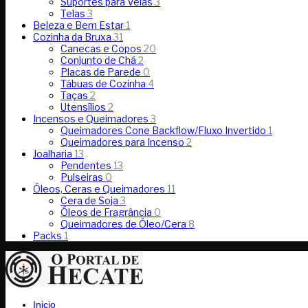
Suportes para Velas
3
Telas
3
Beleza e Bem Estar
1
Cozinha da Bruxa
31
Canecas e Copos
20
Conjunto de Chá
2
Placas de Parede
0
Tábuas de Cozinha
4
Taças
2
Utensílios
2
Incensos e Queimadores
3
Queimadores Cone Backflow/Fluxo Invertido
1
Queimadores para Incenso
2
Joalharia
13
Pendentes
13
Pulseiras
0
Óleos, Ceras e Queimadores
11
Cera de Soja
3
Óleos de Fragrância
0
Queimadores de Óleo/Cera
8
Packs
1
Inicio