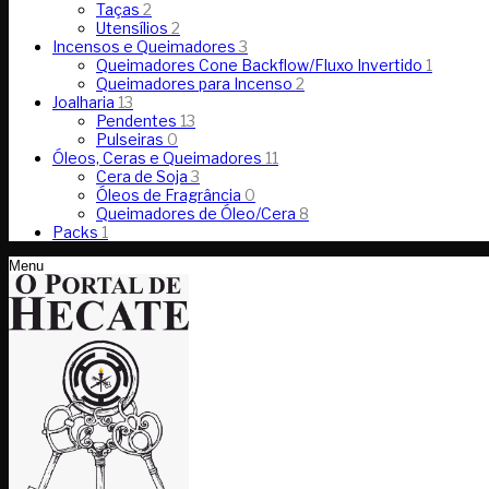
Taças
2
Utensílios
2
Incensos e Queimadores
3
Queimadores Cone Backflow/Fluxo Invertido
1
Queimadores para Incenso
2
Joalharia
13
Pendentes
13
Pulseiras
0
Óleos, Ceras e Queimadores
11
Cera de Soja
3
Óleos de Fragrância
0
Queimadores de Óleo/Cera
8
Packs
1
Menu