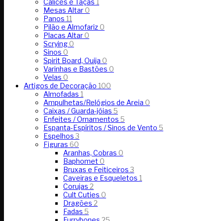
Cálices e Taças
1
Mesas Altar
0
Panos
11
Pilão e Almofariz
0
Placas Altar
0
Scrying
0
Sinos
0
Spirit Board, Ouija
0
Varinhas e Bastões
0
Velas
0
Artigos de Decoração
100
Almofadas
1
Ampulhetas/Relógios de Areia
0
Caixas / Guarda-jóias
5
Enfeites / Ornamentos
5
Espanta-Espíritos / Sinos de Vento
5
Espelhos
3
Figuras
60
Aranhas, Cobras
0
Baphomet
0
Bruxas e Feiticeiros
3
Caveiras e Esqueletos
1
Corujas
2
Cult Cuties
0
Dragões
2
Fadas
5
Furrybones
25