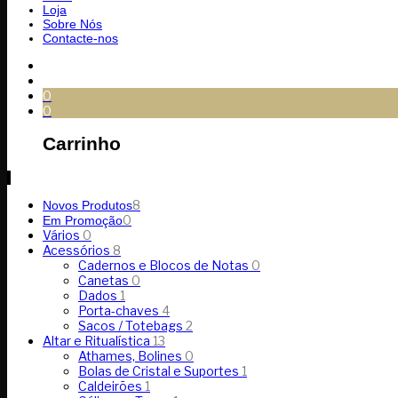
Loja
Sobre Nós
Contacte-nos
0
0
Carrinho
8
Novos Produtos
0
Em Promoção
Vários
0
Acessórios
8
Cadernos e Blocos de Notas
0
Canetas
0
Dados
1
Porta-chaves
4
Sacos / Totebags
2
Altar e Ritualística
13
Athames, Bolines
0
Bolas de Cristal e Suportes
1
Caldeirões
1