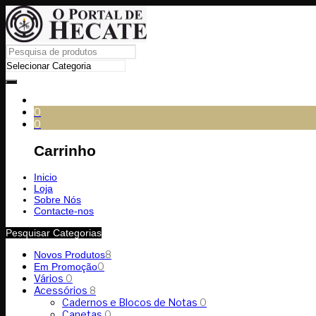
0
0
Carrinho
Inicio
Loja
Sobre Nós
Contacte-nos
Pesquisar Categorias
8
Novos Produtos
0
Em Promoção
Vários
0
Acessórios
8
Cadernos e Blocos de Notas
0
Canetas
0