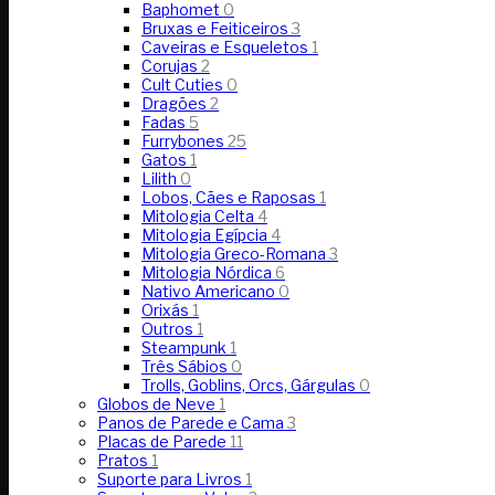
Baphomet
0
Bruxas e Feiticeiros
3
Caveiras e Esqueletos
1
Corujas
2
Cult Cuties
0
Dragões
2
Fadas
5
Furrybones
25
Gatos
1
Lilith
0
Lobos, Cães e Raposas
1
Mitologia Celta
4
Mitologia Egípcia
4
Mitologia Greco-Romana
3
Mitologia Nórdica
6
Nativo Americano
0
Orixás
1
Outros
1
Steampunk
1
Três Sábios
0
Trolls, Goblins, Orcs, Gárgulas
0
Globos de Neve
1
Panos de Parede e Cama
3
Placas de Parede
11
Pratos
1
Suporte para Livros
1