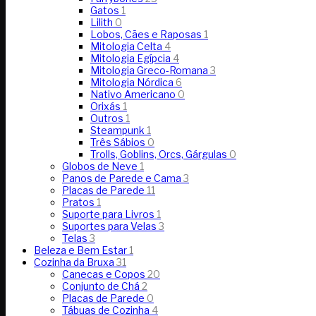
Gatos
1
Lilith
0
Lobos, Cães e Raposas
1
Mitologia Celta
4
Mitologia Egípcia
4
Mitologia Greco-Romana
3
Mitologia Nórdica
6
Nativo Americano
0
Orixás
1
Outros
1
Steampunk
1
Três Sábios
0
Trolls, Goblins, Orcs, Gárgulas
0
Globos de Neve
1
Panos de Parede e Cama
3
Placas de Parede
11
Pratos
1
Suporte para Livros
1
Suportes para Velas
3
Telas
3
Beleza e Bem Estar
1
Cozinha da Bruxa
31
Canecas e Copos
20
Conjunto de Chá
2
Placas de Parede
0
Tábuas de Cozinha
4