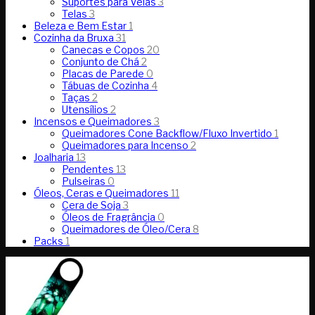
Suportes para Velas
3
Telas
3
Beleza e Bem Estar
1
Cozinha da Bruxa
31
Canecas e Copos
20
Conjunto de Chá
2
Placas de Parede
0
Tábuas de Cozinha
4
Taças
2
Utensílios
2
Incensos e Queimadores
3
Queimadores Cone Backflow/Fluxo Invertido
1
Queimadores para Incenso
2
Joalharia
13
Pendentes
13
Pulseiras
0
Óleos, Ceras e Queimadores
11
Cera de Soja
3
Óleos de Fragrância
0
Queimadores de Óleo/Cera
8
Packs
1