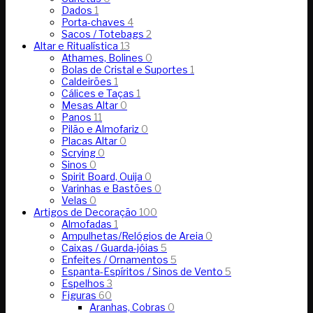
Dados
1
Porta-chaves
4
Sacos / Totebags
2
Altar e Ritualística
13
Athames, Bolines
0
Bolas de Cristal e Suportes
1
Caldeirões
1
Cálices e Taças
1
Mesas Altar
0
Panos
11
Pilão e Almofariz
0
Placas Altar
0
Scrying
0
Sinos
0
Spirit Board, Ouija
0
Varinhas e Bastões
0
Velas
0
Artigos de Decoração
100
Almofadas
1
Ampulhetas/Relógios de Areia
0
Caixas / Guarda-jóias
5
Enfeites / Ornamentos
5
Espanta-Espíritos / Sinos de Vento
5
Espelhos
3
Figuras
60
Aranhas, Cobras
0