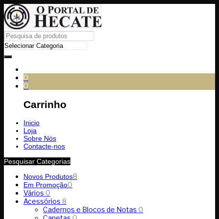
0
0
Carrinho
Inicio
Loja
Sobre Nós
Contacte-nos
Pesquisar Categorias
8
Novos Produtos
0
Em Promoção
Vários
0
Acessórios
8
Cadernos e Blocos de Notas
0
Canetas
0