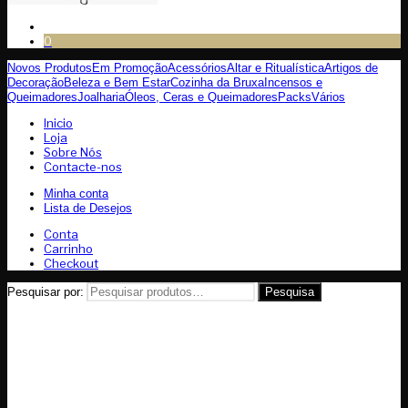
0
Novos Produtos
Em Promoção
Acessórios
Altar e Ritualística
Artigos de
Decoração
Beleza e Bem Estar
Cozinha da Bruxa
Incensos e
Queimadores
Joalharia
Óleos, Ceras e Queimadores
Packs
Vários
Inicio
Loja
Sobre Nós
Contacte-nos
Minha conta
Lista de Desejos
Conta
Carrinho
Checkout
Pesquisar por:
Pesquisa