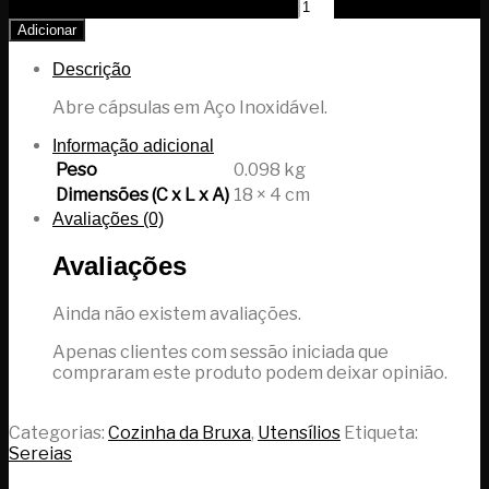
Quantidade de Abre-cápsulas Sereia
Adicionar
Descrição
Abre cápsulas em Aço Inoxidável.
Informação adicional
Peso
0.098 kg
Dimensões (C x L x A)
18 × 4 cm
Avaliações (0)
Avaliações
Ainda não existem avaliações.
Apenas clientes com sessão iniciada que
compraram este produto podem deixar opinião.
Categorias:
Cozinha da Bruxa
,
Utensílios
Etiqueta:
Sereias