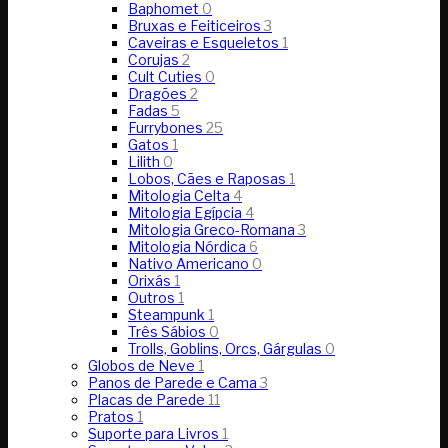
Baphomet
0
Bruxas e Feiticeiros
3
Caveiras e Esqueletos
1
Corujas
2
Cult Cuties
0
Dragões
2
Fadas
5
Furrybones
25
Gatos
1
Lilith
0
Lobos, Cães e Raposas
1
Mitologia Celta
4
Mitologia Egípcia
4
Mitologia Greco-Romana
3
Mitologia Nórdica
6
Nativo Americano
0
Orixás
1
Outros
1
Steampunk
1
Três Sábios
0
Trolls, Goblins, Orcs, Gárgulas
0
Globos de Neve
1
Panos de Parede e Cama
3
Placas de Parede
11
Pratos
1
Suporte para Livros
1